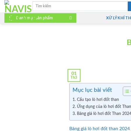
Bỏ
Tìm
kiếm:
qua
nội
Danh mục sản phẩm
XỬ LÝ KHÍ TH
dung
B
01
Th3
Mục lục bài viết
1. Cấu tạo lò hơi đốt than
2. Ứng dụng của lò hơi đốt Tha
3. Bảng giá lò hơi đốt Than 202
Bảng giá lò hơi đốt than 202