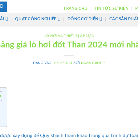
TRANG CHỦ
TIN TỨC SỰ KIỆN
P
ẢI
QUẠT CÔNG NGHIỆP
ĐỘNG CƠ ĐIỆN
CÁC SẢN PHẨ
LÒ HƠI VÀ THIẾT BỊ ÁP LỰC
ảng giá lò hơi đốt Than 2024 mới nh
ĐĂNG VÀO
01/03/2024
BỞI
NAVIS GROUP
n
4
4 được xây dựng để Quý khách tham khảo trong quá trình dự toán