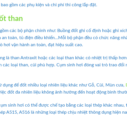
bao gồm các phụ kiện và chi phí thi công lắp đặt.
đốt than
gồm các bộ phận chính như: Buồng đốt ghi cố định hoặc ghi xíc
an an toàn, tủ điện điều khiển…Mỗi bộ phận đều có chức năng nh
ò hơi vận hành an toàn, đạt hiệu suất cao.
 là than Antraxit hoặc các loại than khác có nhiệt trị thấp hơn.
n các loại than, củi phù hợp. Cụm sinh hơi đóng vai trò trao đổi 
ử dụng để đốt nhiều loại nhiên liệu khác như Gỗ, Củi, Mùn cưa,
việc đốt đa nhiên liệu không ảnh hưởng đến hoạt động bình thườ
cụm sinh hơi có thể được chế tạo bằng các loại thép khác nhau
p A515, A516 là những loại thép chịu nhiệt thông dụng hiện na