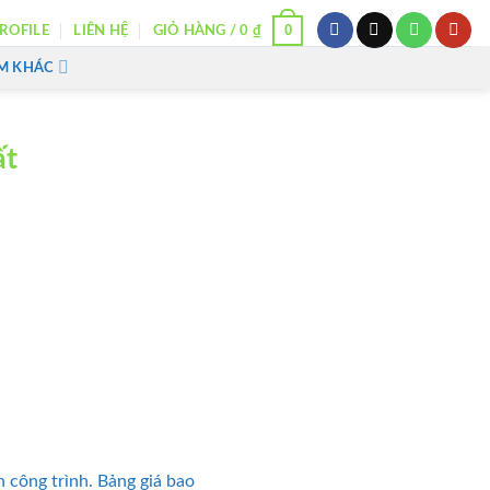
0
ROFILE
LIÊN HỆ
GIỎ HÀNG /
0
₫
M KHÁC
ất
 công trình. Bảng giá bao