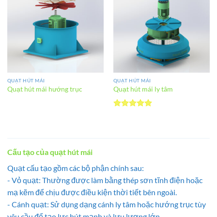
Add to
Add to
wishlist
wishlist
QUẠT HÚT MÁI
QUẠT HÚT MÁI
Quạt hút mái hướng trục
Quạt hút mái ly tâm
Được xếp
hạng
5
5
sao
Cấu tạo của quạt hút mái
Quạt cấu tạo gồm các bộ phận chính sau:
- Vỏ quạt: Thường được làm bằng thép sơn tĩnh điện hoặc
mạ kẽm để chịu được điều kiện thời tiết bên ngoài.
- Cánh quạt: Sử dụng dạng cánh ly tâm hoặc hướng trục tùy
yêu cầu để tạo lực hút mạnh và lưu lượng lớn.