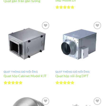
tiếp Model DT
Quạt gắn trần gắn tường
Được xếp
hạng
5
5
sao
Add to
Add to
wishlist
wishlist
QUẠT THÔNG GIÓ NỐI ỐNG
QUẠT THÔNG GIÓ NỐI ỐNG
Quạt hộp Cabinet Model KJT
Quạt hộp nối ống DPT
Được xếp
Được xếp
hạng
5
5
hạng
5
5
sao
sao