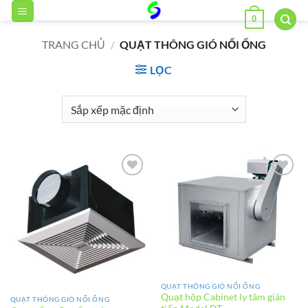
Bỏ
0
qua
nội
TRANG CHỦ
/
QUẠT THÔNG GIÓ NỐI ỐNG
dung
LỌC
Add to
Add to
wishlist
wishlist
QUẠT THÔNG GIÓ NỐI ỐNG
Quạt hộp Cabinet ly tâm gián
QUẠT THÔNG GIÓ NỐI ỐNG