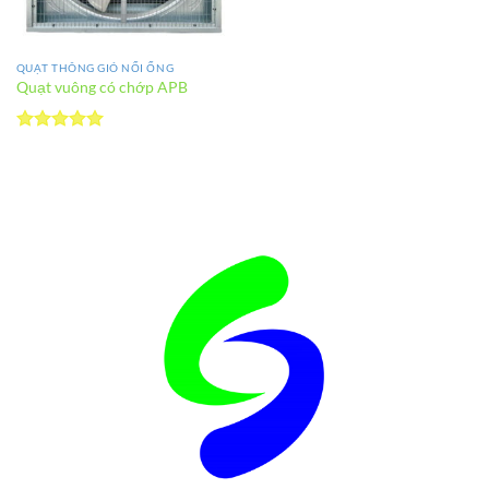
QUẠT THÔNG GIÓ NỐI ỐNG
Quạt vuông có chớp APB
Được xếp
hạng
5
5
sao