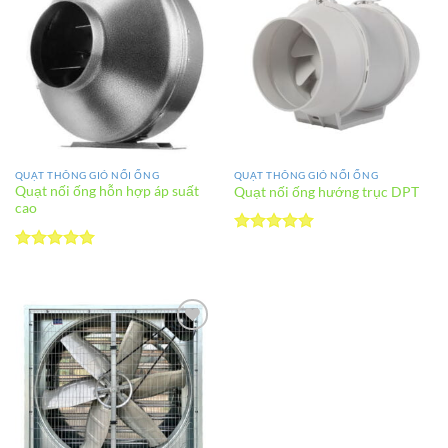
Add to
Add to
wishlist
wishlist
QUẠT THÔNG GIÓ NỐI ỐNG
QUẠT THÔNG GIÓ NỐI ỐNG
Quạt nối ống hỗn hợp áp suất
Quạt nối ống hướng trục DPT
cao
Được xếp
hạng
5
5
Được xếp
sao
hạng
5
5
sao
Add to
wishlist