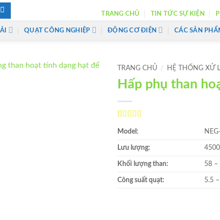
TRANG CHỦ
TIN TỨC SỰ KIỆN
P
ẢI
QUẠT CÔNG NGHIỆP
ĐỘNG CƠ ĐIỆN
CÁC SẢN PHẨ
TRANG CHỦ
/
HỆ THỐNG XỬ L
Hấp phụ than hoạ
Add to
wishlist
5
2
trên 5 dựa
Model:
NEG
trên
đánh
giá
Lưu lượng:
4500
Khối lượng than:
58 –
Công suất quạt:
5.5 