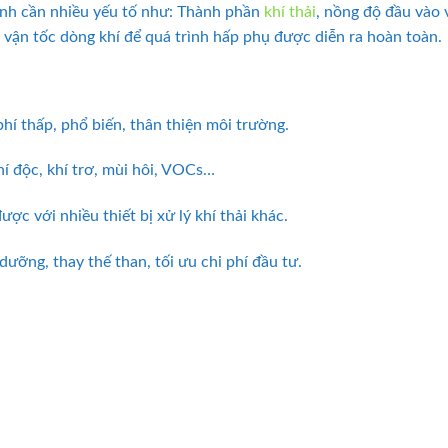
tính cần nhiều yếu tố như: Thành phần
khí thải
, nồng độ đầu vào v
à vận tốc dòng khí để quá trình hấp phụ được diễn ra hoàn toàn.
 phí thấp, phổ biến, thân thiện môi trường.
hí độc, khí trơ, mùi hôi, VOCs…
được với nhiều thiết bị xử lý khí thải khác.
 dưỡng, thay thế than, tối ưu chi phí đầu tư.