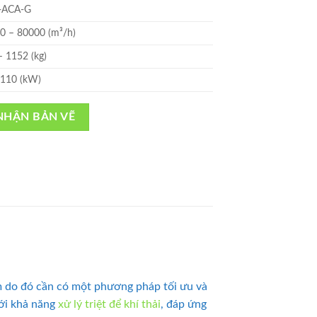
-ACA-G
0 – 80000 (m³/h)
– 1152 (kg)
 110 (kW)
NHẬN BẢN VẼ
ẩm do đó cần có một phương pháp tối ưu và
với khả năng
xử lý triệt để khí thải
, đáp ứng