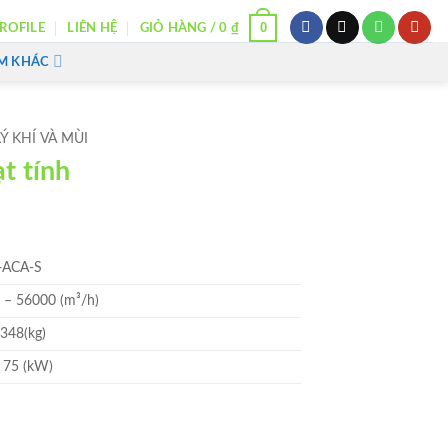
0
ROFILE
LIÊN HỆ
GIỎ HÀNG /
0
₫
M KHÁC
Ý KHÍ VÀ MÙI
t tính
-ACA-S
 – 56000 (m³/h)
 348(kg)
– 75 (kW)