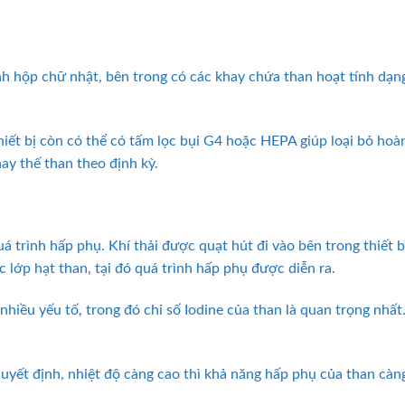
ình hộp chữ nhật, bên trong có các khay chứa than hoạt tính dạ
hiết bị còn có thể có tấm lọc bụi G4 hoặc HEPA giúp loại bỏ hoà
hay thế than theo định kỳ.
uá trình hấp phụ. Khí thải được quạt hút đi vào bên trong thiết
c lớp hạt than, tại đó quá trình hấp phụ được diễn ra.
hiều yếu tố, trong đó chỉ số Iodine của than là quan trọng nhất.
quyết định, nhiệt độ càng cao thì khả năng hấp phụ của than càn