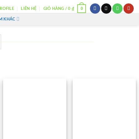
0
ROFILE
LIÊN HỆ
GIỎ HÀNG /
0
₫
M KHÁC