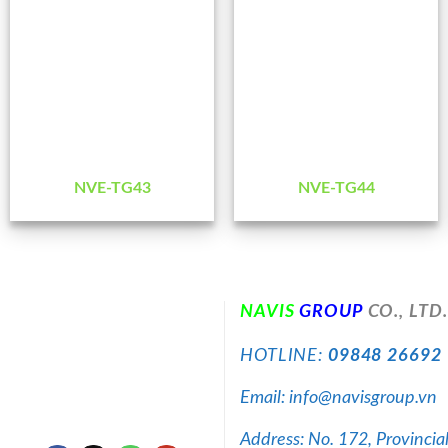
NVE-TG43
NVE-TG44
NA
VIS
GROUP
CO., LTD.
HOTLINE:
09848 26692
Email: info@navisgroup.vn
Address: No. 172, Provinci