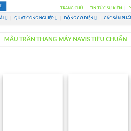
TRANG CHỦ
TIN TỨC SỰ KIỆN
P
ẢI
QUẠT CÔNG NGHIỆP
ĐỘNG CƠ ĐIỆN
CÁC SẢN PHẨ
MẪU TRẦN THANG MÁY NAVIS TIÊU CHUẨN