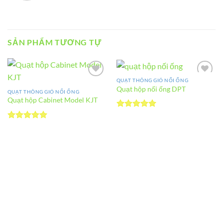
SẢN PHẨM TƯƠNG TỰ
QUẠT THÔNG GIÓ NỐI ỐNG
Add to
Add to
Quạt hộp nối ống DPT
wishlist
wishlist
QUẠT THÔNG GIÓ NỐI ỐNG
Quạt hộp Cabinet Model KJT
Được xếp
hạng
5
5
Được xếp
sao
hạng
5
5
sao