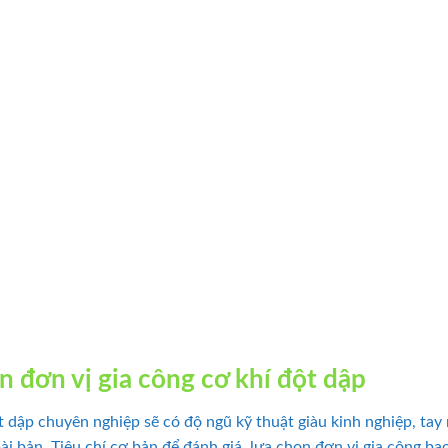
ọn đơn vị gia công cơ khí đột dập
t dập chuyên nghiệp sẽ có độ ngũ kỹ thuật giàu kinh nghiệp, tay 
ài bản. Tiêu chí cơ bản để đánh giá, lựa chọn đơn vị gia công ba