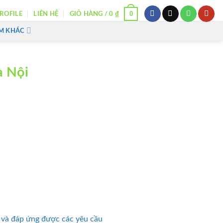
0
ROFILE
LIÊN HỆ
GIỎ HÀNG /
0
₫
M KHÁC
à Nội
 và đáp ứng được các yêu cầu