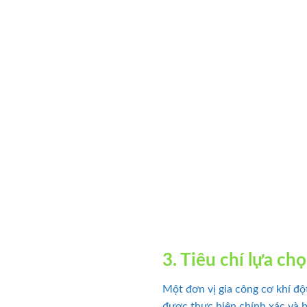
3. Tiêu chí lựa ch
Một đơn vị gia công cơ khí độ
được thực hiện chính xác và b