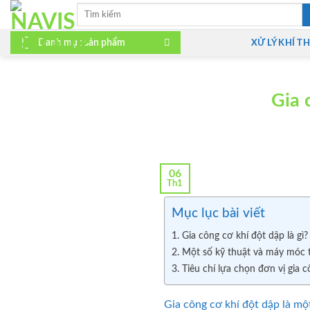
Bỏ
Tìm
kiếm:
qua
nội
Danh mục sản phẩm
XỬ LÝ KHÍ TH
dung
Gia 
06
Th1
Mục lục bài viết
1. Gia công cơ khí đột dập là gì?
2. Một số kỹ thuật và máy móc 
3. Tiêu chí lựa chọn đơn vị gia 
Gia công cơ khí đột dập là 