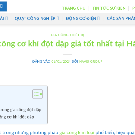
TRANG CHỦ
TIN TỨC SỰ KIỆN
P
ẢI
QUẠT CÔNG NGHIỆP
ĐỘNG CƠ ĐIỆN
CÁC SẢN PHẨ
GIA CÔNG THIẾT BỊ
công cơ khí đột dập giá tốt nhất tại H
ĐĂNG VÀO
06/01/2024
BỞI
NAVIS GROUP
trong gia công đột dập
công cơ khí đột dập
một trong những phương pháp
gia công kim loại
phổ biến, hiệu quả