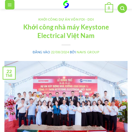
Bỏ
0
qua
nội
KHỞI CÔNG DỰ ÁN VỐN FDI - DDI
dung
Khởi công nhà máy Keystone
Electrical Việt Nam
ĐĂNG VÀO
22/08/2024
BỞI
NAVIS GROUP
22
Th8