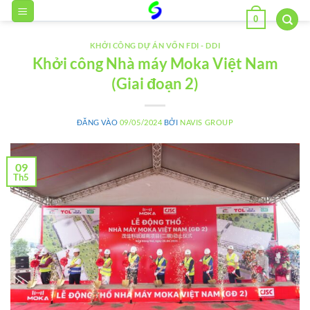
Bỏ
0
qua
nội
KHỞI CÔNG DỰ ÁN VỐN FDI - DDI
dung
Khởi công Nhà máy Moka Việt Nam
(Giai đoạn 2)
ĐĂNG VÀO
09/05/2024
BỞI
NAVIS GROUP
09
Th5