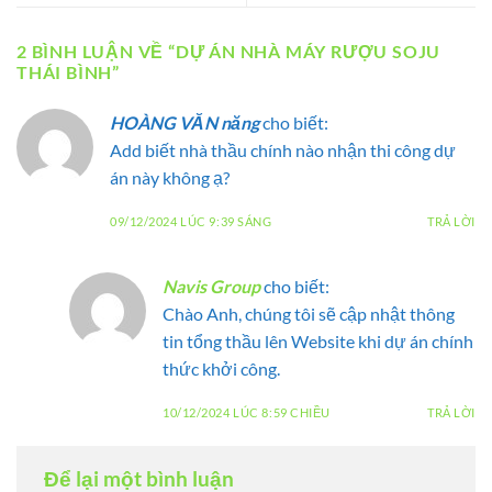
2 BÌNH LUẬN VỀ “
DỰ ÁN NHÀ MÁY RƯỢU SOJU
THÁI BÌNH
”
HOÀNG VĂN năng
cho biết:
Add biết nhà thầu chính nào nhận thi công dự
án này không ạ?
09/12/2024 LÚC 9:39 SÁNG
TRẢ LỜI
Navis Group
cho biết:
Chào Anh, chúng tôi sẽ cập nhật thông
tin tổng thầu lên Website khi dự án chính
thức khởi công.
10/12/2024 LÚC 8:59 CHIỀU
TRẢ LỜI
Để lại một bình luận