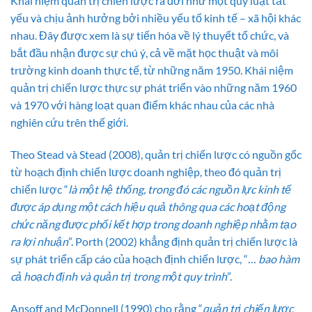
Khái niệm quản trị chiến lược ra đời như một quy luật tất
yếu và chịu ảnh hưởng bởi nhiều yếu tố kinh tế – xã hội khác
nhau. Đây được xem là sự tiến hóa về lý thuyết tổ chức, và
bắt đầu nhận được sự chú ý, cả về mặt học thuật và môi
trường kinh doanh thực tế, từ những năm 1950. Khái niệm
quản trị chiến lược thực sự phát triển vào những năm 1960
và 1970 với hàng loạt quan điểm khác nhau của các nhà
nghiên cứu trên thế giới.
Theo Stead và Stead (2008), quản trị chiến lược có nguồn gốc
từ hoạch định chiến lược doanh nghiệp, theo đó quản trị
chiến lược “
là một hệ thống, trong đó các nguồn lực kinh tế
được áp dụng một cách hiệu quả thông qua các hoạt động
chức năng được phối kết hợp trong doanh nghiệp nhằm tạo
ra lợi nhuận
”. Porth (2002) khẳng định quản trị chiến lược là
sự phát triển cấp cáo của hoạch định chiến lược, “…
bao hàm
cả hoạch định và quản trị trong một quy trình
”.
Ansoff and McDonnell (1990) cho rằng “
quản trị chiến lược