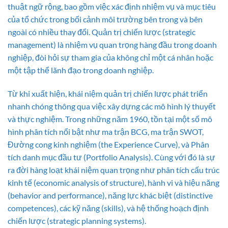
thuật ngữ rộng, bao gồm việc xác định nhiệm vụ và mục tiêu
của tổ chức trong bối cảnh môi trường bên trong và bên
ngoài có nhiều thay đổi. Quản trị chiến lược (strategic
management) là nhiệm vụ quan trọng hàng đầu trong doanh
nghiệp, đòi hỏi sự tham gia của không chỉ một cá nhân hoặc
một tập thể lãnh đạo trong doanh nghiệp.
Từ khi xuất hiện, khái niệm quản trị chiến lược phát triển
nhanh chóng thông qua việc xây dựng các mô hình lý thuyết
và thực nghiệm. Trong những năm 1960, tồn tại một số mô
hình phân tích nổi bật như ma trận BCG, ma trận SWOT,
Đường cong kinh nghiệm (the Experience Curve), và Phân
tích danh mục đầu tư (Portfolio Analysis). Cùng với đó là sự
ra đời hàng loạt khái niệm quan trọng như phân tích cấu trúc
kinh tế (economic analysis of structure), hành vi và hiệu năng
(behavior and performance), năng lực khác biệt (distinctive
competences), các kỹ năng (skills), và hệ thống hoạch định
chiến lược (strategic planning systems).