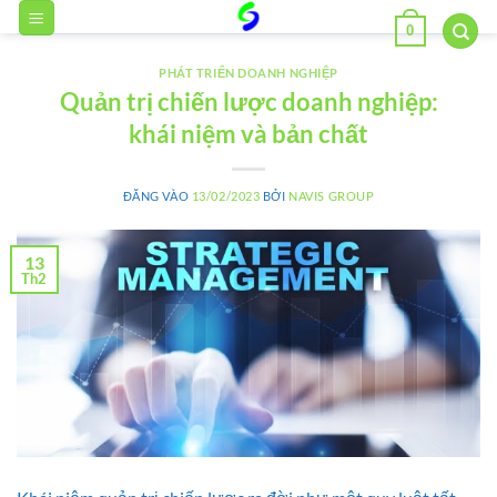
Bỏ
0
qua
nội
PHÁT TRIỂN DOANH NGHIỆP
dung
Quản trị chiến lược doanh nghiệp:
khái niệm và bản chất
ĐĂNG VÀO
13/02/2023
BỞI
NAVIS GROUP
13
Th2