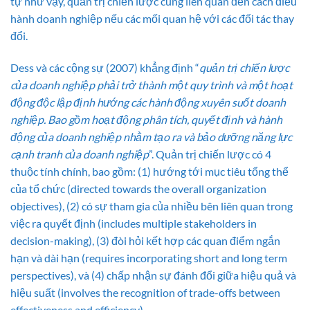
tự như vậy, quản trị chiến lược cũng liên quan đến cách điều
hành doanh nghiệp nếu các mối quan hệ với các đối tác thay
đổi.
Dess và các cộng sự (2007) khẳng định “
quản trị chiến lược
của doanh nghiệp phải trở thành một quy trình và một hoạt
động độc lập định hướng các hành động xuyên suốt doanh
nghiệp
.
Bao gồm hoạt động phân tích, quyết định và hành
động của doanh nghiệp nhằm tạo ra và bảo dưỡng năng lực
cạnh tranh của doanh nghiệp
”. Quản trị chiến lược có 4
thuộc tính chính, bao gồm: (1) hướng tới mục tiêu tổng thể
của tổ chức (directed towards the overall organization
objectives), (2) có sự tham gia của nhiều bên liên quan trong
việc ra quyết định (includes multiple stakeholders in
decision-making), (3) đòi hỏi kết hợp các quan điểm ngắn
hạn và dài hạn (requires incorporating short and long term
perspectives), và (4) chấp nhận sự đánh đổi giữa hiệu quả và
hiệu suất (involves the recognition of trade-offs between
effectiveness and efficiency).