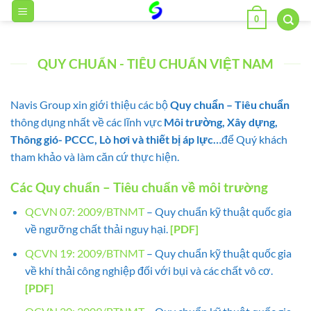
Bỏ
0
qua
nội
dung
QUY CHUẨN - TIÊU CHUẨN VIỆT NAM
Navis Group xin giới thiệu các bộ
Quy chuẩn – Tiêu chuẩn
thông dụng nhất về các lĩnh vực
Môi trường, Xây dựng,
Thông gió- PCCC, Lò hơi và thiết bị áp lực…
để Quý khách
tham khảo và làm căn cứ thực hiện.
Các Quy chuẩn – Tiêu chuẩn về môi trường
QCVN 07: 2009/BTNMT
– Quy chuẩn kỹ thuật quốc gia
về ngưỡng chất thải nguy hại.
[PDF]
QCVN 19: 2009/BTNMT
– Quy chuẩn kỹ thuật quốc gia
về khí thải công nghiệp đối với bụi và các chất vô cơ.
[PDF]