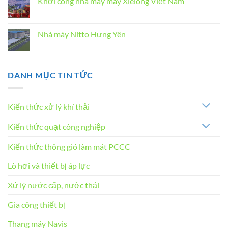
Khởi công nhà máy may Xielong Việt Nam
ở
Khởi
Không
công
có
nhà
bình
máy
luận
Nhà máy Nitto Hưng Yên
Ace
ở
Healthcare
Khởi
Không
công
có
nhà
bình
máy
luận
may
ở
DANH MỤC TIN TỨC
Xielong
Nhà
Việt
máy
Nam
Nitto
Hưng
Yên
Kiến thức xử lý khí thải
Kiến thức quạt công nghiệp
Kiến thức thông gió làm mát PCCC
Lò hơi và thiết bị áp lực
Xử lý nước cấp, nước thải
Gia công thiết bị
Thang máy Navis