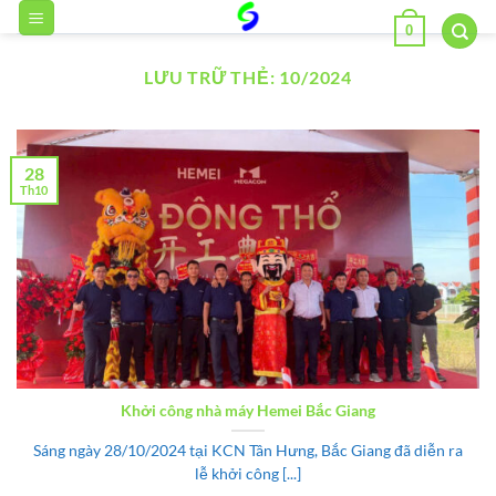
Bỏ
0
qua
nội
LƯU TRỮ THẺ:
10/2024
dung
28
Th10
Khởi công nhà máy Hemei Bắc Giang
Sáng ngày 28/10/2024 tại KCN Tân Hưng, Bắc Giang đã diễn ra
lễ khởi công [...]