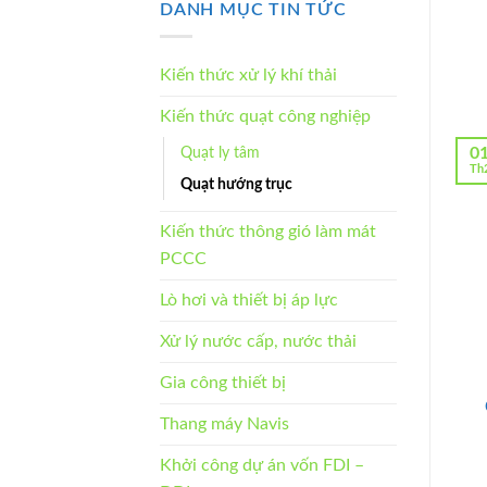
DANH MỤC TIN TỨC
máy
luận
may
ở
Xielong
Nhà
Việt
máy
Nam
Nitto
Kiến thức xử lý khí thải
Hưng
Yên
Kiến thức quạt công nghiệp
0
Quạt ly tâm
Th
Quạt hướng trục
Kiến thức thông gió làm mát
PCCC
Lò hơi và thiết bị áp lực
Xử lý nước cấp, nước thải
Gia công thiết bị
Thang máy Navis
Khởi công dự án vốn FDI –