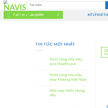
Bỏ
Tìm
kiếm:
qua
nội
Danh mục sản phẩm
XỬ LÝ KHÍ TH
dung
TIN TỨC MỚI NHẤT
2
Th
Khởi công nhà máy
Ace Healthcare
Không
có
Khởi công nhà máy
bình
luận
may Xielong Việt Nam
ở
Khởi
Không
công
có
Nhà máy Nitto Hưng
nhà
bình
máy
luận
Yên
Ace
ở
Healthcare
Khởi
Không
công
có
nhà
bình