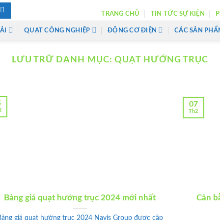
TRANG CHỦ
TIN TỨC SỰ KIỆN
P
ẢI
QUẠT CÔNG NGHIỆP
ĐỘNG CƠ ĐIỆN
CÁC SẢN PHẨ
LƯU TRỮ DANH MỤC:
QUẠT HƯỚNG TRỤC
5
07
2
Th2
Bảng giá quạt hướng trục 2024 mới nhất
Cân b
Bảng giá quạt hướng trục 2024 Navis Group được cập