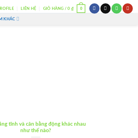
0
ROFILE
LIÊN HỆ
GIỎ HÀNG /
0
₫
M KHÁC
ằng tĩnh và cân bằng động khác nhau
như thế nào?