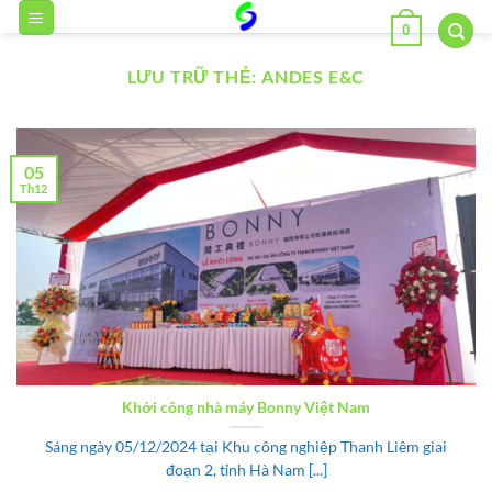
Bỏ
0
qua
nội
LƯU TRỮ THẺ:
ANDES E&C
dung
05
Th12
Khởi công nhà máy Bonny Việt Nam
Sáng ngày 05/12/2024 tại Khu công nghiệp Thanh Liêm giai
đoạn 2, tỉnh Hà Nam [...]