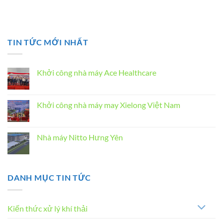
TIN TỨC MỚI NHẤT
Khởi công nhà máy Ace Healthcare
Không
có
bình
luận
Khởi công nhà máy may Xielong Việt Nam
ở
Khởi
Không
công
có
nhà
bình
máy
luận
Nhà máy Nitto Hưng Yên
Ace
ở
Healthcare
Khởi
Không
công
có
nhà
bình
máy
luận
may
ở
DANH MỤC TIN TỨC
Xielong
Nhà
Việt
máy
Nam
Nitto
Hưng
Yên
Kiến thức xử lý khí thải