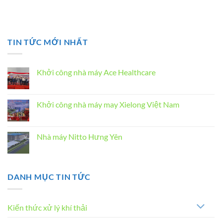
TIN TỨC MỚI NHẤT
Khởi công nhà máy Ace Healthcare
Không
có
bình
luận
Khởi công nhà máy may Xielong Việt Nam
ở
Khởi
Không
công
có
nhà
bình
máy
luận
Nhà máy Nitto Hưng Yên
Ace
ở
Healthcare
Khởi
Không
công
có
nhà
bình
máy
luận
may
ở
DANH MỤC TIN TỨC
Xielong
Nhà
Việt
máy
Nam
Nitto
Hưng
Yên
Kiến thức xử lý khí thải