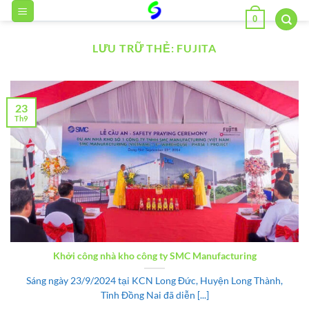
Bỏ
0
qua
nội
LƯU TRỮ THẺ:
FUJITA
dung
23
Th9
Khởi công nhà kho công ty SMC Manufacturing
Sáng ngày 23/9/2024 tại KCN Long Đức, Huyện Long Thành,
Tỉnh Đồng Nai đã diễn [...]