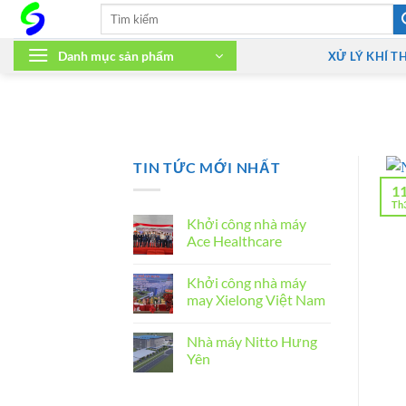
Bỏ
Tìm
kiếm:
qua
nội
Danh mục sản phẩm
XỬ LÝ KHÍ T
dung
TIN TỨC MỚI NHẤT
1
Th
Khởi công nhà máy
Ace Healthcare
Không
có
Khởi công nhà máy
bình
luận
may Xielong Việt Nam
ở
Khởi
Không
công
có
Nhà máy Nitto Hưng
nhà
bình
máy
luận
Yên
Ace
ở
Healthcare
Khởi
Không
công
có
nhà
bình