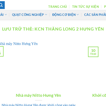
TRANG CHỦ
TIN TỨC SỰ KIỆN
P
HẢI
QUẠT CÔNG NGHIỆP
ĐỘNG CƠ ĐIỆN
CÁC SẢN PH
LƯU TRỮ THẺ:
KCN THĂNG LONG 2 HƯNG YÊN
1
10
3
Th10
Nhà máy Nitto Hưng Yên
Khởi c
Nhà máy Nitto Hưng Yên được khởi công vào ngày