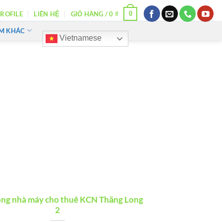
0
ROFILE
LIÊN HỆ
GIỎ HÀNG /
0
₫
ẨM KHÁC
Vietnamese
ông nhà máy cho thuê KCN Thăng Long
2