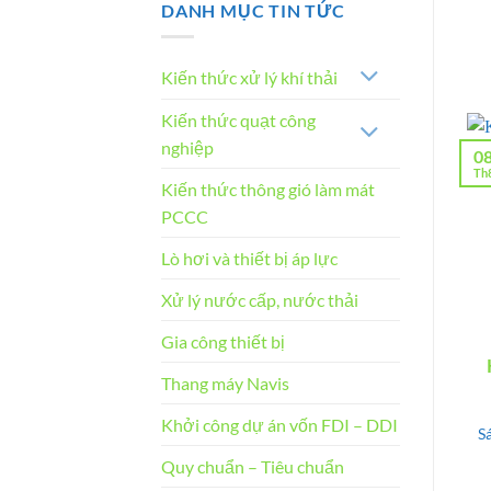
DANH MỤC TIN TỨC
máy
luận
may
ở
Xielong
Nhà
Việt
máy
Nam
Nitto
Kiến thức xử lý khí thải
Hưng
Yên
Kiến thức quạt công
nghiệp
0
Th
Kiến thức thông gió làm mát
PCCC
Lò hơi và thiết bị áp lực
Xử lý nước cấp, nước thải
Gia công thiết bị
Thang máy Navis
Khởi công dự án vốn FDI – DDI
S
Quy chuẩn – Tiêu chuẩn