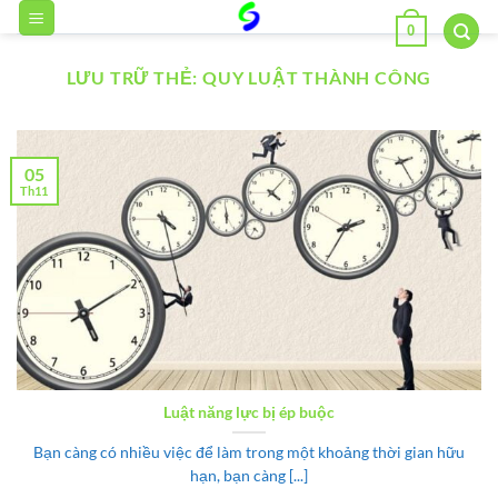
Bỏ
0
qua
nội
LƯU TRỮ THẺ:
QUY LUẬT THÀNH CÔNG
dung
05
Th11
Luật năng lực bị ép buộc
Bạn càng có nhiều việc để làm trong một khoảng thời gian hữu
hạn, bạn càng [...]