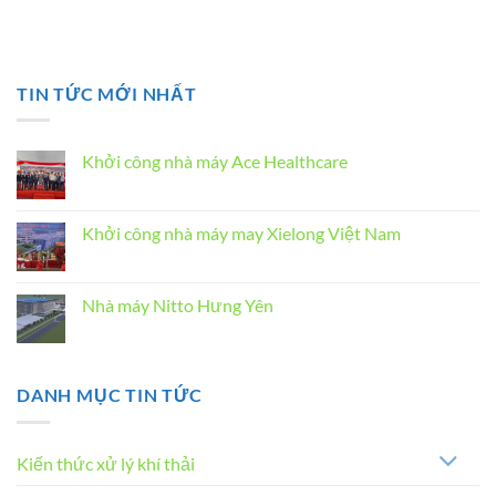
TIN TỨC MỚI NHẤT
Khởi công nhà máy Ace Healthcare
Không
có
bình
luận
Khởi công nhà máy may Xielong Việt Nam
ở
Khởi
Không
công
có
nhà
bình
máy
luận
Nhà máy Nitto Hưng Yên
Ace
ở
Healthcare
Khởi
Không
công
có
nhà
bình
máy
luận
may
ở
DANH MỤC TIN TỨC
Xielong
Nhà
Việt
máy
Nam
Nitto
Hưng
Yên
Kiến thức xử lý khí thải