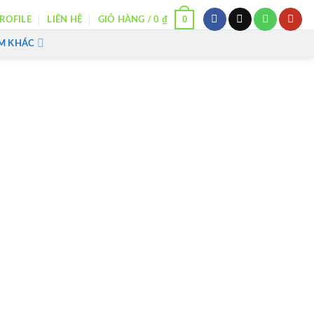
0
ROFILE
LIÊN HỆ
GIỎ HÀNG /
0
₫
M KHÁC