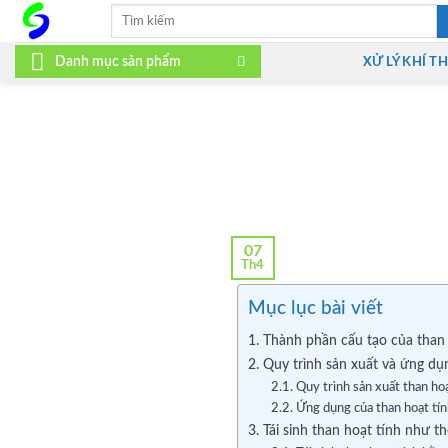
Bỏ
Tìm
kiếm:
qua
nội
Danh mục sản phẩm
XỬ LÝ KHÍ TH
dung
07
Th4
Mục lục bài viết
1. Thành phần cấu tạo của than 
2. Quy trình sản xuất và ứng dụ
2.1. Quy trình sản xuất than hoạ
2.2. Ứng dụng của than hoạt tí
3. Tái sinh than hoạt tính như t