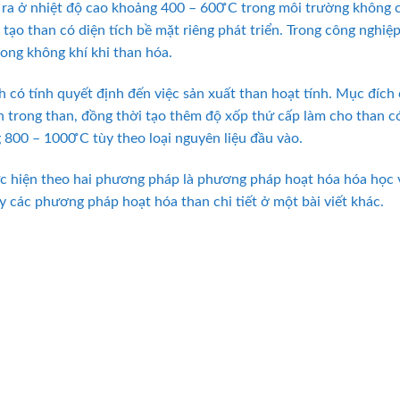
 ra ở nhiệt độ cao khoảng 400 – 600 ̊C trong môi trường không
a tạo than có diện tích bề mặt riêng phát triển. Trong công ngh
ong không khí khi than hóa.
h có tính quyết định đến việc sản xuất than hoạt tính. Mục đích c
 trong than, đồng thời tạo thêm độ xốp thứ cấp làm cho than có
 800 – 1000 ̊C tùy theo loại nguyên liệu đầu vào.
ực hiện theo hai phương pháp là phương pháp hoạt hóa hóa học
ày các phương pháp hoạt hóa than chi tiết ở một bài viết khác.