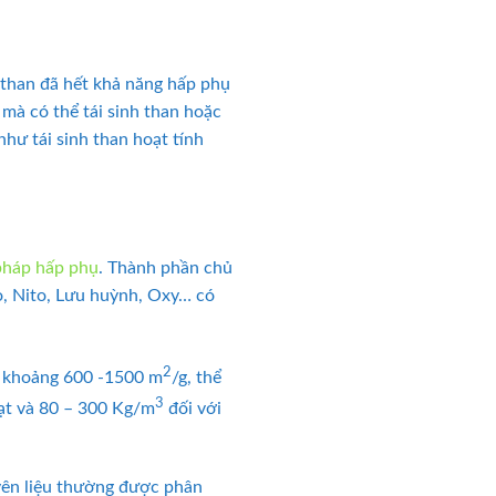
i than đã hết khả năng hấp phụ
 mà có thể tái sinh than hoặc
như tái sinh than hoạt tính
háp hấp phụ
. Thành phần chủ
o, Nito, Lưu huỳnh, Oxy… có
2
ớn khoảng 600 -1500 m
/g, thể
3
ạt và 80 – 300 Kg/m
đối với
yên liệu thường được phân