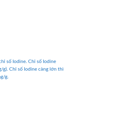
ỉ số Iodine. Chỉ số Iodine
g). Chỉ số Iodine càng lớn thì
g/g.