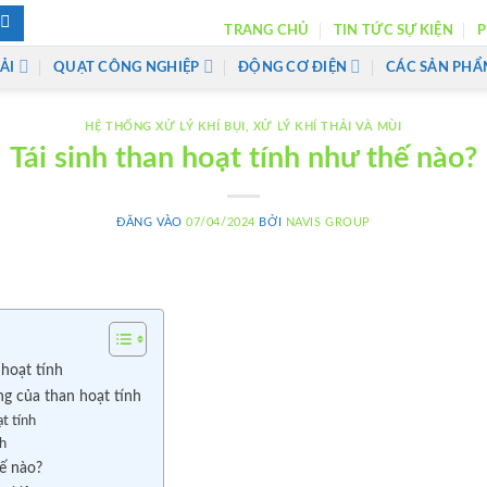
TRANG CHỦ
TIN TỨC SỰ KIỆN
P
ẢI
QUẠT CÔNG NGHIỆP
ĐỘNG CƠ ĐIỆN
CÁC SẢN PHẨ
HỆ THỐNG XỬ LÝ KHÍ BỤI
,
XỬ LÝ KHÍ THẢI VÀ MÙI
Tái sinh than hoạt tính như thế nào?
ĐĂNG VÀO
07/04/2024
BỞI
NAVIS GROUP
hoạt tính
ng của than hoạt tính
t tính
nh
hế nào?