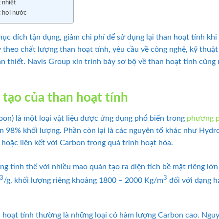
g nhiệt
g hơi nước
mục đích tận dụng, giảm chi phí để sử dụng lại than hoạt tính kh
y theo chất lượng than hoạt tính, yêu cầu về công nghệ, kỹ thuật
 thiết. Navis Group xin trình bày sơ bộ về than hoạt tính cũng 
 tạo của than hoạt tính
bon) là một loại vật liệu được ứng dụng phổ biến trong
phương p
ến 98% khối lượng. Phần còn lại là các nguyên tố khác như Hydr
 hoặc liên kết với Carbon trong quá trình hoạt hóa.
ng tinh thể với nhiều mao quản tạo ra diện tích bề mặt riêng l
3
3
/g, khối lượng riêng khoảng 1800 – 2000 Kg/m
đối với dạng h
n hoạt tính thường là những loại có hàm lượng Carbon cao. Ngu