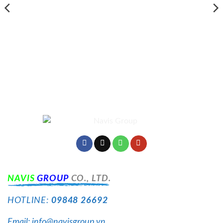
NA
VIS
GROUP
CO., LTD.
HOTLINE:
09848 26692
Email: info@navisgroup.vn