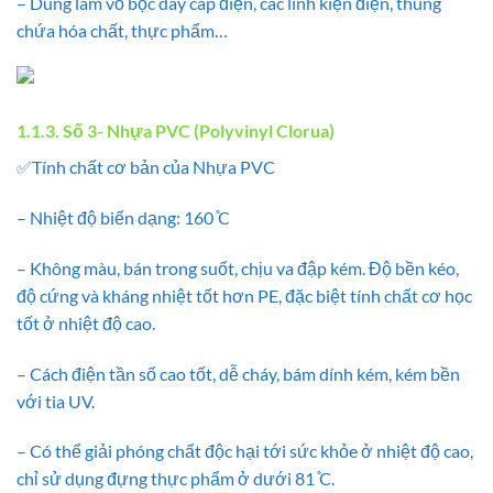
– Dùng làm vỏ bọc dây cáp điện, các linh kiện điện, thùng
chứa hóa chất, thực phẩm…
1.1.3. Số 3- Nhựa PVC (Polyvinyl Clorua)
✅Tính chất cơ bản của Nhựa PVC
– Nhiệt độ biến dạng: 160 ̊C
– Không màu, bán trong suốt, chịu va đập kém. Độ bền kéo,
độ cứng và kháng nhiệt tốt hơn PE, đặc biệt tính chất cơ học
tốt ở nhiệt độ cao.
– Cách điện tần số cao tốt, dễ cháy, bám dính kém, kém bền
với tia UV.
– Có thể giải phóng chất độc hại tới sức khỏe ở nhiệt độ cao,
chỉ sử dụng đựng thực phẩm ở dưới 81 ̊C.