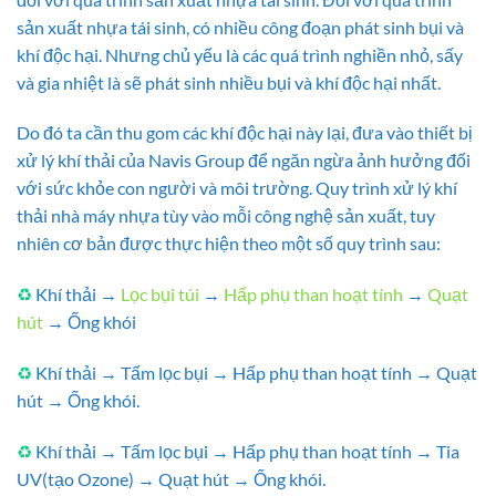
sản xuất nhựa tái sinh, có nhiều công đoạn phát sinh bụi và
khí độc hại. Nhưng chủ yếu là các quá trình nghiền nhỏ, sấy
và gia nhiệt là sẽ phát sinh nhiều bụi và khí độc hại nhất.
Do đó ta cần thu gom các khí độc hại này lại, đưa vào thiết bị
xử lý khí thải của Navis Group để ngăn ngừa ảnh hưởng đối
với sức khỏe con người và môi trường. Quy trình xử lý khí
thải nhà máy nhựa tùy vào mỗi công nghệ sản xuất, tuy
nhiên cơ bản được thực hiện theo một số quy trình sau:
♻
Khí thải →
Lọc bụi túi
→
Hấp phụ than hoạt tính
→
Quạt
hút
→ Ống khói
♻
Khí thải → Tấm lọc bụi → Hấp phụ than hoạt tính → Quạt
hút → Ống khói.
♻
Khí thải → Tấm lọc bụi → Hấp phụ than hoạt tính → Tia
UV(tạo Ozone) → Quạt hút → Ống khói.