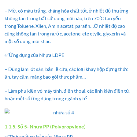
– Mờ, có màu trắng, kháng hóa chất tốt, ở nhiệt độ thường
không tan trong bất cứ dung môi nào, trên 70 ̊C tan yếu
trong Toluene, Xilen, Amin acetat, parafin…Ở nhiệt độ cao
cũng không tan trong nước, acetone, ete etylic, glyxerin và
một số dung môi khác.
✅Ứng dụng của Nhựa LDPE
– Dùng làm lót sàn, bản lề cửa, các loại khay hộp đựng thức
ăn, tay cầm, màng bao gói thực phẩm…
– Làm phụ kiện vỏ máy tính, điện thoại, các linh kiện điện tử,
hoặc một số ứng dụng trong ngành y tế…
1.1.5. Số 5- Nhựa PP (Polypropylene)
✅Tính chất cơ bản của Nhựa PP