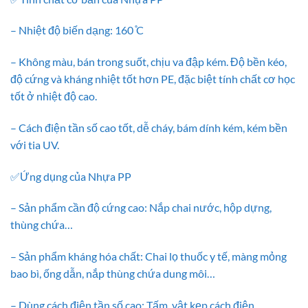
– Nhiệt độ biến dạng: 160 ̊C
– Không màu, bán trong suốt, chịu va đập kém. Độ bền kéo,
độ cứng và kháng nhiệt tốt hơn PE, đặc biệt tính chất cơ học
tốt ở nhiệt độ cao.
– Cách điện tần số cao tốt, dễ cháy, bám dính kém, kém bền
với tia UV.
✅Ứng dụng của Nhựa PP
– Sản phẩm cần độ cứng cao: Nắp chai nước, hộp dựng,
thùng chứa…
– Sản phẩm kháng hóa chất: Chai lọ thuốc y tế, màng mỏng
bao bì, ống dẫn, nắp thùng chứa dung môi…
– Dùng cách điện tần số cao: Tấm, vật kẹp cách điện…